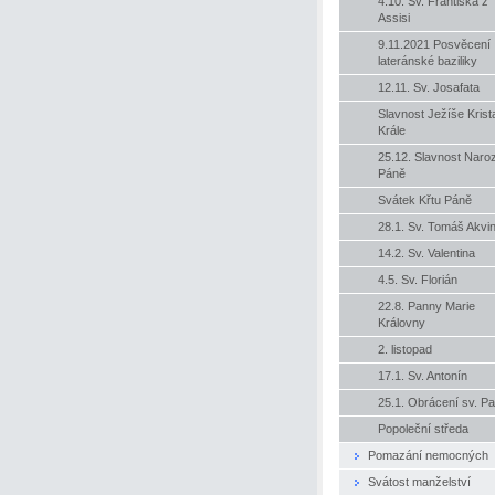
4.10. Sv. Františka z
Assisi
9.11.2021 Posvěcení
lateránské baziliky
12.11. Sv. Josafata
Slavnost Ježíše Krist
Krále
25.12. Slavnost Naro
Páně
Svátek Křtu Páně
28.1. Sv. Tomáš Akvi
14.2. Sv. Valentina
4.5. Sv. Florián
22.8. Panny Marie
Královny
2. listopad
17.1. Sv. Antonín
25.1. Obrácení sv. Pa
Popoleční středa
Pomazání nemocných
Svátost manželství