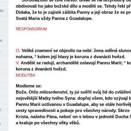
obdivovali ho jako božské dílo a modlili se. Tehdy řekl 
íku
Didaka, že to je zajisté záštita Panny a její obraz že se 
Svatá Maria vždy Panna z Guadalupe.
RESPONSORIUM
t,
O.
Veliké znamení se objevilo na nebi: žena oděná slun
d
nohama,
*
kolem její hlavy je koruna z dvanácti hvězd.
V.
Andělé se radují, archandělé oslavují Pannu Marii;
*
ko
koruna z dvanácti hvězd.
MODLITBA
Modleme se:
Bože, Otče milosrdenství, ty jsi svěřil svůj lid do zvláštn
nejsvětější Matky tvého Syna: dopřej všem, kdo vzývají
Pannu Marii uctívanou v Guadalupe, aby se stále horlivějš
cesty spravedlnosti a pokoje pro všechny národy. Skrze
ť
Krista, našeho Pána, neboť on s tebou v jednotě Ducha 
a kraluje po všechny věky věků.
a