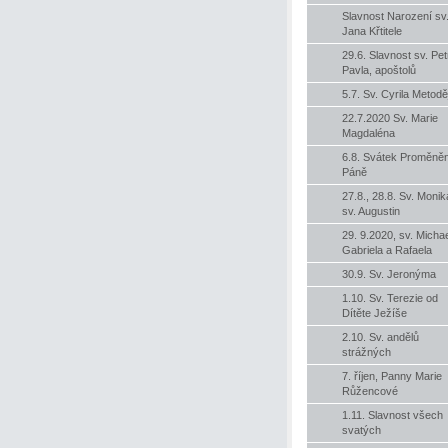
Slavnost Narození sv
Jana Křtitele
29.6. Slavnost sv. Pet
Pavla, apoštolů
5.7. Sv. Cyrila Metodě
22.7.2020 Sv. Marie
Magdaléna
6.8. Svátek Proměněn
Páně
27.8., 28.8. Sv. Monik
sv. Augustin
29. 9.2020, sv. Michae
Gabriela a Rafaela
30.9. Sv. Jeronýma
1.10. Sv. Terezie od
Dítěte Ježíše
2.10. Sv. andělů
strážných
7. říjen, Panny Marie
Růžencové
1.11. Slavnost všech
svatých