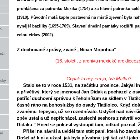
prohlášena za patronku Mexika (1754) a za hlavní patronku cel
(1910). Původní malá kaple postavená na místě zjevení byla na
nynější baziliky (1695-1709). Slavení dnešní památky rozšířil pa
o
celou církev (2002).
Z dochované zprávy, zvané „Nican Mopohua“
oží,
(16. století, z archivu mexické arcidiecéz
Copak tu nejsem já, tvá Matka?
nský
Stalo se to v roce 1531, na začátku prosince. Jakýsi i
a přívětivý, který se jmenoval Jan Didak a pocházel z os
patřící duchovní správou k řeholníkům se sídlem v Tlatil
časně ráno na bohoslužby do osady Tlatilolco. Když doše
zvanému Tepeyac, už se rozednívalo. Uslyšel nad návrš
zpěv ustal a už nepřicházel, zaslechl seshora z návrší vo
Didaku.“ Hned se pokusil vystoupit tam, odkud poznal, ž
Přišel na návrší a uviděl tam stát paní, která ho zavolal
ní
Došel až k ní a užasl, jak byla půvabná: její šat zářil ja