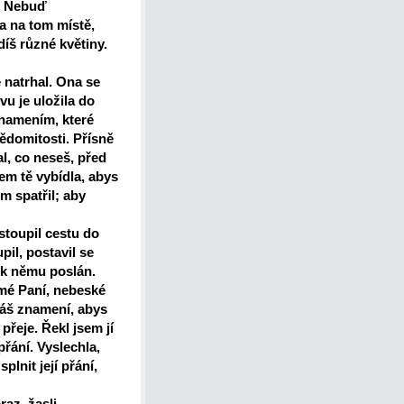
? Nebuď
a na tom místě,
díš různé květiny.
 natrhal. Ona se
u je uložila do
znamením, které
vědomitosti. Přísně
al, co neseš, před
em tě vybídla, abys
em spatřil; aby
stoupil cestu do
pil, postavil se
 k němu poslán.
 mé Paní, nebeské
ádáš znamení, abys
řeje. Řekl jsem jí
 přání. Vyslechla,
plnit její přání,
az, žasli,