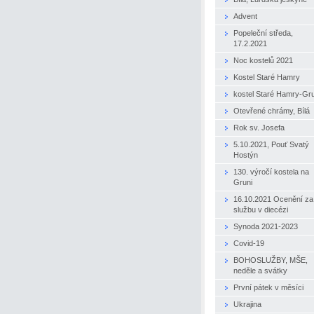
Advent
Popeleční středa,
17.2.2021
Noc kostelů 2021
Kostel Staré Hamry
kostel Staré Hamry-Gr
Otevřené chrámy, Bílá
Rok sv. Josefa
5.10.2021, Pouť Svatý
Hostýn
130. výročí kostela na
Gruni
16.10.2021 Ocenění za
službu v diecézi
Synoda 2021-2023
Covid-19
BOHOSLUŽBY, MŠE,
neděle a svátky
První pátek v měsíci
Ukrajina