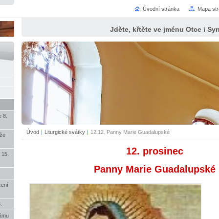
Úvodní stránka
Mapa st
Jděte, křtěte ve jménu Otce i S
 8.
Úvod
|
Liturgické svátky
|
12.12. Panny Marie Guadalupské
íže
12. prosinec
 15.
Panny Marie Guadalupské
zení
.
rámu