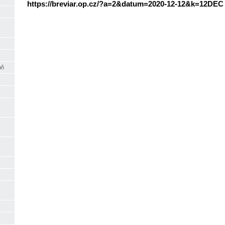
https://breviar.op.cz/?a=2&datum=2020-12-12&k=12DEC
uň