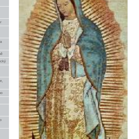
r
ia
ně
ucký
e,
ho
o