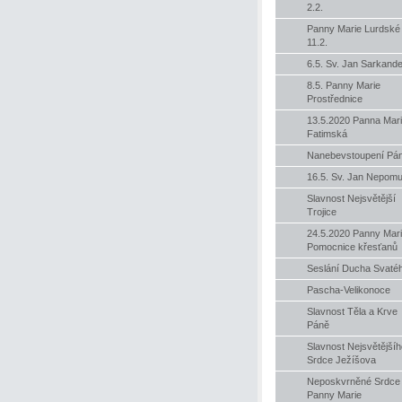
2.2.
Panny Marie Lurdské
11.2.
6.5. Sv. Jan Sarkande
8.5. Panny Marie
Prostřednice
13.5.2020 Panna Mar
Fatimská
Nanebevstoupení Pá
16.5. Sv. Jan Nepom
Slavnost Nejsvětější
Trojice
24.5.2020 Panny Mari
Pomocnice křesťanů
Seslání Ducha Svaté
Pascha-Velikonoce
Slavnost Těla a Krve
Páně
Slavnost Nejsvětějšíh
Srdce Ježíšova
Neposkvrněné Srdce
Panny Marie