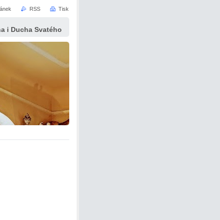
ránek
RSS
Tisk
yna i Ducha Svatého