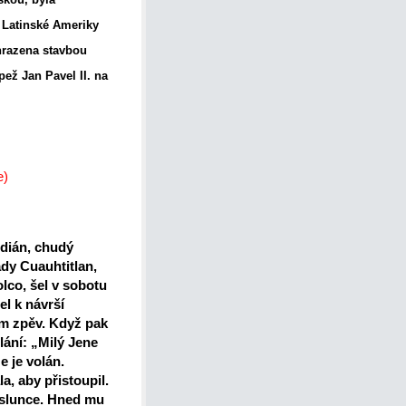
é Latinské Ameriky
hrazena stavbou
pež Jan Pavel II. na
e)
ndián, chudý
ady Cuauhtitlan,
olco, šel v sobotu
l k návrší
ím zpěv. Když pak
lání: „Milý Jene
e je volán.
a, aby přistoupil.
ko slunce. Hned mu