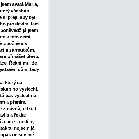
 jsem svatá Maria,
který všechno
si přeji, aby byl
 ho proslavím, tam
 poněvadž já jsem
te v této zemi,
 mě zbožně a s
áči a zármutkům,
sni přinášet úlevu.
áce. Řekni mu, že
 vystavěn dům, tady
, který se
iskup ho vyslechl,
 tě pak vyslechnu.
em a přáním.“
 z návrší, odkud
vila a řekla:
a nic si nedělej
pak tu nejsem já,
opak nejsi v mé