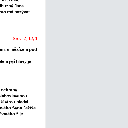
příbuzný Jana
proto má nazývat
Srov. Zj 12, 1
cem, s měsícem pod
lem její hlavy je
í ochrany
 blahoslavenou
í vírou hledali
 tvého Syna Ježíše
Svatého žije