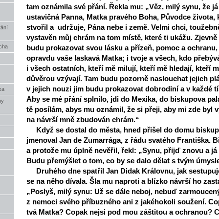
tam oznámila své přání. Řekla mu: „Věz, milý synu, že já
ustavičná Panna, Matka pravého Boha, Původce života, 
stvořil a udržuje, Pána nebe i země. Velmi chci, toužebně 
tání
vystavěn můj chrám na tom místě, které ti ukážu. Zjevně
ěcha
budu prokazovat svou lásku a přízeň, pomoc a ochranu,
opravdu vaše laskavá Matka; i tvoje a všech, kdo přebývá
i všech ostatních, kteří mě milují, kteří mě hledají, kteří
důvěrou vzývají. Tam budu pozorně naslouchat jejich pl
v jejich nouzi jim budu prokazovat dobrodiní a v každé tí
ka
Aby se mé přání splnilo, jdi do Mexika, do biskupova pal
ny
tě posílám, abys mu oznámil, že si přeji, aby mi zde byl
na návrší mně zbudován chrám.“
Když se dostal do města, hned přišel do domu biskupa
jmenoval Jan de Zumarrága, z řádu svatého Františka. B
a protože mu úplně nevěřil, řekl: „Synu, přijď znovu a já
Budu přemýšlet o tom, co by se dalo dělat s tvým úmysl
Druhého dne spatřil Jan Didak Královnu, jak sestupuje
se na něho dívala. Šla mu naproti a blízko návrší ho zasta
„Poslyš, milý synu: Už se dále neboj, nebuď zarmoucený 
z nemoci svého příbuzného ani z jakéhokoli soužení. Co
tvá Matka? Copak nejsi pod mou záštitou a ochranou? C