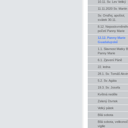
10.11. Sv. Lev Veliký
11.11.2020 Sv. Martin
Sv. Ondřej, apoštol,
svátek 30.11.
8.12. Neposkvrněnéh
početí Panny Marie
12.12. Panny Marie
Guadalupské
1.1. Slavnost Matky B
Panny Marie
6.1. Zjevení Páně
22. ledna
28.1. Sv. Tomáš Akvi
5.2. Sv. Agáta
19.3. Sv. Josefa
Květná neděle
Zelený čtvrtek
Velký pátek
Bílá sobota
Bílá sobota, velikonoč
vigilie