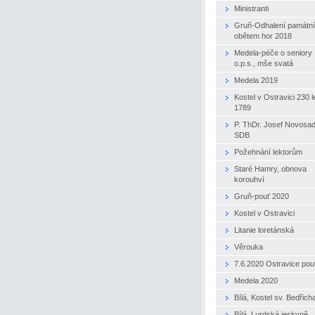
Ministranti
Gruň-Odhalení památn
obětem hor 2018
Medela-péče o seniory
o.p.s., mše svatá
Medela 2019
Kostel v Ostravici 230 le
1789
P. ThDr. Josef Novosa
SDB
Požehnání lektorům
Staré Hamry, obnova
korouhví
Gruň-pouť 2020
Kostel v Ostravici
Litanie loretánská
Věrouka
7.6.2020 Ostravice pou
Medela 2020
Bílá, Kostel sv. Bedřich
Bílá, Lurdská jeskyně