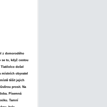
zel z domorodého
 se to, když cestou
Tlatilolco došel
a místních obyvatel
ístě těšit jejich
důvěrou prosit. Na
odoba. Písemná
exiku. Tamní
skou, byla