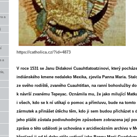
.
ra a
j
í
https://catholica.cz/?id=4873
a a
V roce 1531 se Janu Didakovi Cuauhtlatoatzinovi, který pochá
la,
indiánského kmene nedaleko Mexika, zjevila Panna Maria. Stalo
ze svého rodiště, zvaného Cuauhtitlan, na ranní bohoslužby do 
k návrší zvanému Tepeyac. Oznámila mu, že jako milující Matk
i všech, kdo se k ní utíkají o pomoc a přímluvu, bude na tomto m
zármutek a přinášet útěchu těm, kdo ji sem budou přicházet s 
jeho plášti zůstala podivuhodným způsobem zobrazena její p
zpráva o této události je uchována v arcidiecézním archivu v M
křesťané ji od té doby stále uctívají jako Pannu Marii Guadalup