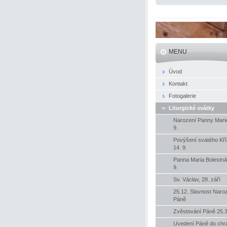
MENU
Úvod
Kontakt
Fotogalerie
Liturgické svátky
Narození Panny Marie
9.
Povýšení svatého Kř
14. 9.
Panna Maria Bolestná
9.
Sv. Václav, 28. září
25.12. Slavnost Naro
Páně
Zvěstování Páně 25.3
Uvedení Páně do ch