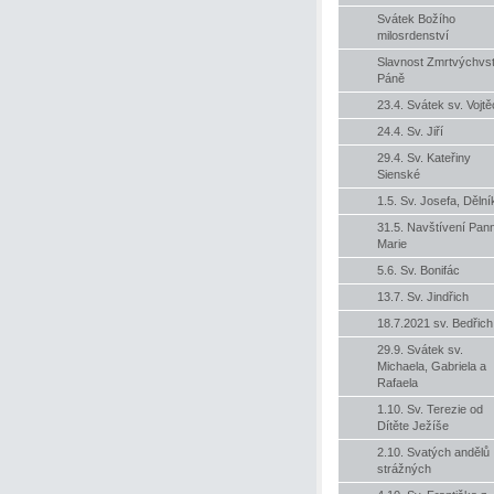
Svátek Božího
milosrdenství
Slavnost Zmrtvýchvs
Páně
23.4. Svátek sv. Vojt
24.4. Sv. Jiří
29.4. Sv. Kateřiny
Sienské
1.5. Sv. Josefa, Dělní
31.5. Navštívení Pan
Marie
5.6. Sv. Bonifác
13.7. Sv. Jindřich
18.7.2021 sv. Bedřich
29.9. Svátek sv.
Michaela, Gabriela a
Rafaela
1.10. Sv. Terezie od
Dítěte Ježíše
2.10. Svatých andělů
strážných