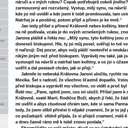
náruči a v mých rukou? Copak potřebuješ cokoli jiného
zarmoucený ani rozrušený. Vystup, milý synu, na návrší 
kde jsi mě uviděl a kde jsem k tobě promlouvala, tam uvi
Natrhej je a posbírej, potom přijď a přines je ke mně.“
Jan tedy přišel a přinesl Královně nebes květiny, které
a
na ně podívala, vzala je do svých vznešených rukou, znov
Janova pláště a řekla mu: „Milý synu, tyto květiny jsou 
zení
doneseš biskupovi. Hle, ty jsi můj posel, svěřuji to tvé s
ti nařizuji: Dej pozor, abys svůj plášť neotevřel a neukáz
nikým jiným než před biskupem. Vyprávěj mu také, jak js
nský
vystoupil na návrší a natrhal tam květiny, a co jsi s úžas
uvěřil a dal postavit chrám, jak si přeji.“
Jakmile to nebeská Královna Janovi uložila, rychle na
Mexika. Šel s radostí, že všechno šťastně dopadlo. Vstou
před biskupa a vyprávěl mu všechno, co viděl a proč byl
Řekl mu: „Pane, splnil jsem, cos mi uložil. Přišel jsem k
Královně, svaté Marii, Rodičce Boží, abych jí řekl, že ž
mi uvěřil a abys zbudoval chrám tam, kde si sama Panna p
vla
tedy, že jsem slíbil přinést ti nějaké znamení, že je to její
co požaduješ: vlídně přijala, že si přeješ znamení, máš-li s
a dnes časně ráno mě k tobě znovu poslala.“
Shromáždilo se celé město: dívali se na úctyhodný obr