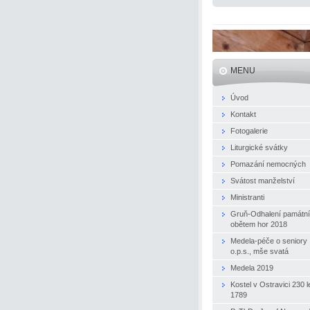
MENU
Úvod
Kontakt
Fotogalerie
Liturgické svátky
Pomazání nemocných
Svátost manželství
Ministranti
Gruň-Odhalení památn
obětem hor 2018
Medela-péče o seniory
o.p.s., mše svatá
Medela 2019
Kostel v Ostravici 230 le
1789