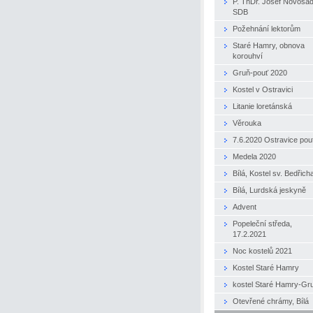
P. ThDr. Josef Novosa
SDB
Požehnání lektorům
Staré Hamry, obnova
korouhví
Gruň-pouť 2020
Kostel v Ostravici
Litanie loretánská
Věrouka
7.6.2020 Ostravice pou
Medela 2020
Bílá, Kostel sv. Bedřich
Bílá, Lurdská jeskyně
Advent
Popeleční středa,
17.2.2021
Noc kostelů 2021
Kostel Staré Hamry
kostel Staré Hamry-Gr
Otevřené chrámy, Bílá