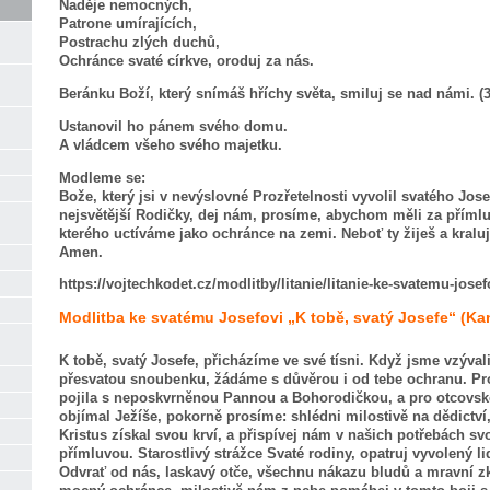
Naděje nemocných,
Patrone umírajících,
Postrachu zlých duchů,
Ochránce svaté církve, oroduj za nás.
Beránku Boží, který snímáš hříchy světa, smiluj se nad námi. (
Ustanovil ho pánem svého domu.
A vládcem všeho svého majetku.
Modleme se:
Bože, který jsi v nevýslovné Prozřetelnosti vyvolil svatého Jo
nejsvětější Rodičky, dej nám, prosíme, abychom měli za přímlu
kterého uctíváme jako ochránce na zemi. Neboť ty žiješ a kralu
Amen.
https://vojtechkodet.cz/modlitby/litanie/litanie-ke-svatemu-josef
Modlitba ke svatému Josefovi „K tobě, svatý Josefe“ (Kan
K tobě, svatý Josefe, přicházíme ve své tísni. Když jsme vzýva
přesvatou snoubenku, žádáme s důvěrou i od tebe ochranu. Pro 
pojila s neposkvrněnou Pannou a Bohorodičkou, a pro otcovskou
objímal Ježíše, pokorně prosíme: shlédni milostivě na dědictví, 
Kristus získal svou krví, a přispívej nám v našich potřebách 
přímluvou. Starostlivý strážce Svaté rodiny, opatruj vyvolený li
Odvrať od nás, laskavý otče, všechnu nákazu bludů a mravní z