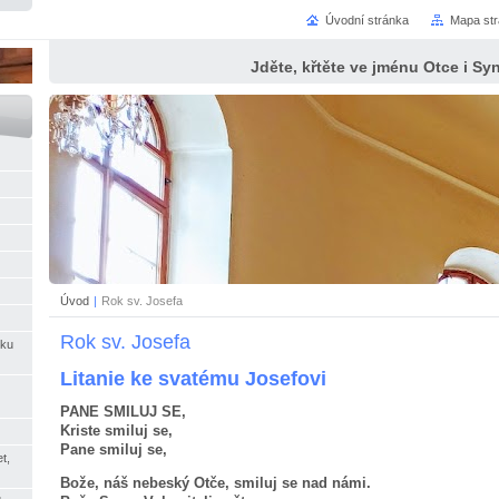
Úvodní stránka
Mapa st
Jděte, křtěte ve jménu Otce i S
Úvod
|
Rok sv. Josefa
Rok sv. Josefa
íku
Litanie ke svatému Josefovi
PANE SMILUJ SE,
Kriste smiluj se,
Pane smiluj se,
t,
Bože, náš nebeský Otče, smiluj se nad námi.