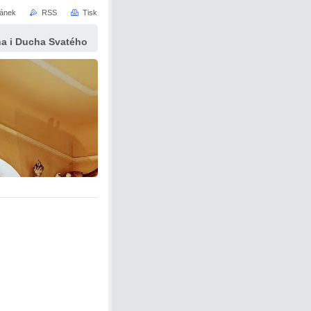
ránek
RSS
Tisk
yna i Ducha Svatého