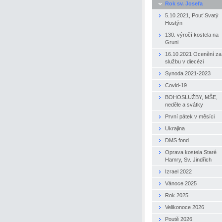
Rok sv. Josefa
5.10.2021, Pouť Svatý
Hostýn
130. výročí kostela na
Gruni
16.10.2021 Ocenění za
službu v diecézi
Synoda 2021-2023
Covid-19
BOHOSLUŽBY, MŠE,
neděle a svátky
První pátek v měsíci
Ukrajina
DMS fond
Oprava kostela Staré
Hamry, Sv. Jindřich
Izrael 2022
Vánoce 2025
Rok 2025
Velikonoce 2026
Poutě 2026