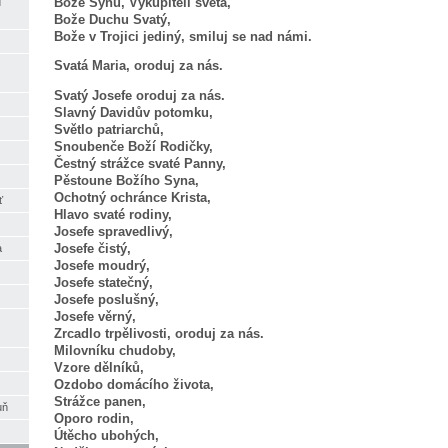
Bože Synu, Vykupiteli světa,
d
Bože Duchu Svatý,
Bože v Trojici jediný, smiluj se nad námi.
Svatá Maria, oroduj za nás.
Svatý Josefe oroduj za nás.
Slavný Davidův potomku,
Světlo patriarchů,
Snoubenče Boží Rodičky,
Čestný strážce svaté Panny,
Pěstoune Božího Syna,
Ochotný ochránce Krista,
ť
Hlavo svaté rodiny,
Josefe spravedlivý,
Josefe čistý,
a
Josefe moudrý,
Josefe statečný,
Josefe poslušný,
Josefe věrný,
Zrcadlo trpělivosti, oroduj za nás.
Milovníku chudoby,
Vzore dělníků,
Ozdobo domácího života,
Strážce panen,
uň
Oporo rodin,
Útěcho ubohých,