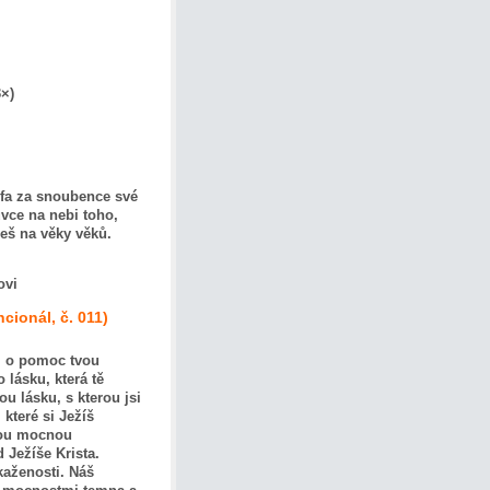
3×)
sefa za snoubence své
vce na nebi toho,
ješ na věky věků.
ovi
cionál, č. 011)
li o pomoc tvou
lásku, která tě
 lásku, s kterou jsi
které si Ježíš
svou mocnou
d Ježíše Krista.
kaženosti. Náš