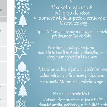
ro
t,
d
ť
a