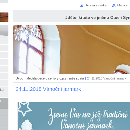
Úvodní stránka
Mapa st
Jděte, křtěte ve jménu Otce i S
Úvod
|
Medela-péče o seniory o.p.s., mše svatá
|
24.11.2018 Vánoční jarmark
24.11.2018 Vánoční jarmark
íku
y