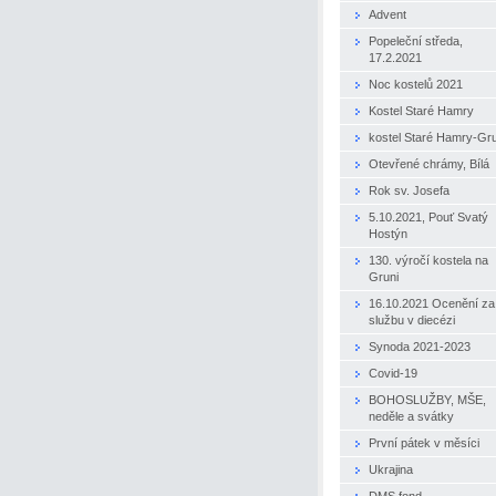
Advent
Popeleční středa,
17.2.2021
Noc kostelů 2021
Kostel Staré Hamry
kostel Staré Hamry-Gr
Otevřené chrámy, Bílá
Rok sv. Josefa
5.10.2021, Pouť Svatý
Hostýn
130. výročí kostela na
Gruni
16.10.2021 Ocenění za
službu v diecézi
Synoda 2021-2023
Covid-19
BOHOSLUŽBY, MŠE,
neděle a svátky
První pátek v měsíci
Ukrajina
DMS fond