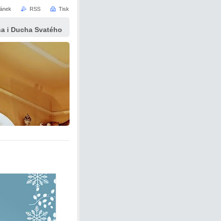
ránek
RSS
Tisk
yna i Ducha Svatého