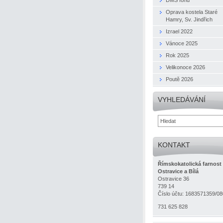
Oprava kostela Staré
Hamry, Sv. Jindřich
Izrael 2022
Vánoce 2025
Rok 2025
Velikonoce 2026
Poutě 2026
VYHLEDÁVÁNÍ
KONTAKT
Římskokatolická farnost
Ostravice a Bílá
Ostravice 36
739 14
Číslo účtu: 1683571359/0
731 625 828