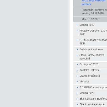
24.11.2018 Vánoční
jarmark
Požehnání domova p
seniory 24.11.2018
Mše 13.12.2018
Medela 2019
Kostel v Ostravici 230 le
1789
P. ThDr. Josef Novosa
SDB
Požehnání lektorům
Staré Hamry, obnova
korouhví
Gruň-pouť 2020
Kostel v Ostravici
Litanie loretánská
Věrouka
7.6.2020 Ostravice pou
Medela 2020
Bílá, Kostel sv. Bedřich
Bílá, Lurdská jeskyně