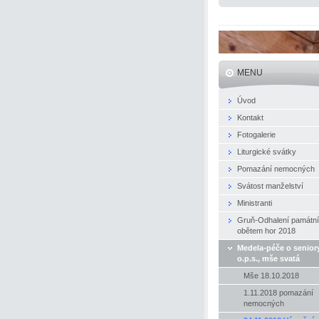
MENU
Úvod
Kontakt
Fotogalerie
Liturgické svátky
Pomazání nemocných
Svátost manželství
Ministranti
Gruň-Odhalení památn
obětem hor 2018
Medela-péče o senior
o.p.s., mše svatá
Mše 18.10.2018
1.11.2018 pomazání
nemocných