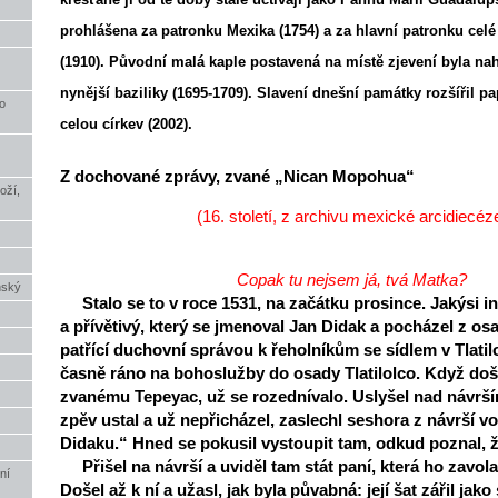
prohlášena za patronku Mexika (1754) a za hlavní patronku cel
(1910). Původní malá kaple postavená na místě zjevení byla na
nynější baziliky (1695-1709). Slavení dnešní památky rozšířil pa
o
celou církev (2002).
Z dochované zprávy, zvané „Nican Mopohua“
oží,
(16. století, z archivu mexické arcidiecéz
Copak tu nejsem já, tvá Matka?
nský
Stalo se to v roce 1531, na začátku prosince. Jakýsi i
a přívětivý, který se jmenoval Jan Didak a pocházel z os
patřící duchovní správou k řeholníkům se sídlem v Tlatil
časně ráno na bohoslužby do osady Tlatilolco. Když doše
zvanému Tepeyac, už se rozednívalo. Uslyšel nad návrš
zpěv ustal a už nepřicházel, zaslechl seshora z návrší vo
Didaku.“ Hned se pokusil vystoupit tam, odkud poznal, ž
Přišel na návrší a uviděl tam stát paní, která ho zavolal
ní
Došel až k ní a užasl, jak byla půvabná: její šat zářil ja