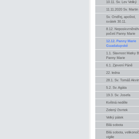
10.11. Sv. Lev Veliký
11.11.2020 Sv. Martin
Sv. Ondřej, apoštol,
svátek 30.11.
8.12. Neposkvrněnéh
početí Panny Marie
12.12. Panny Marie
Guadalupské
1.1. Slavnost Matky B
Panny Marie
6.1. Zjevení Páně
22. ledna
28.1. Sv. Tomáš Akvi
5.2. Sv. Agáta
19.3. Sv. Josefa
Květná neděle
Zelený čtvrtek
Velký pátek
Bílá sobota
Bílá sobota, velikonoč
vigilie