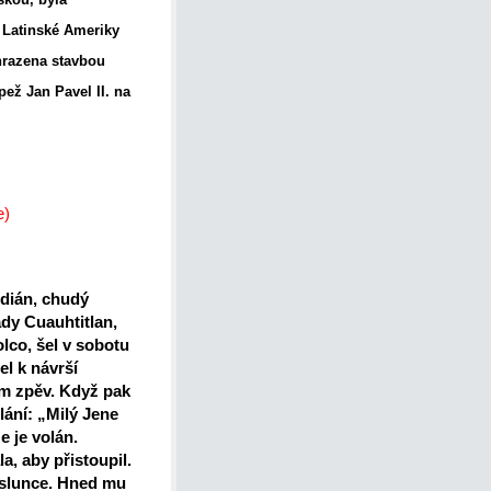
é Latinské Ameriky
hrazena stavbou
pež Jan Pavel II. na
e)
ndián, chudý
ady Cuauhtitlan,
olco, šel v sobotu
l k návrší
ím zpěv. Když pak
lání: „Milý Jene
e je volán.
a, aby přistoupil.
ko slunce. Hned mu