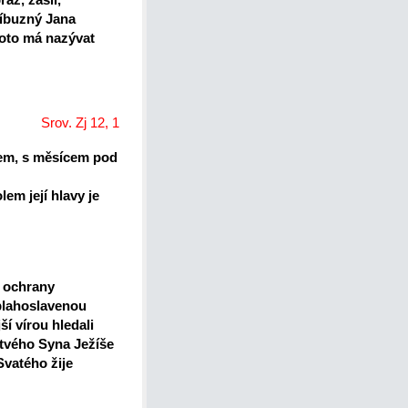
příbuzný Jana
proto má nazývat
Srov. Zj 12, 1
cem, s měsícem pod
lem její hlavy je
í ochrany
 blahoslavenou
í vírou hledali
 tvého Syna Ježíše
Svatého žije