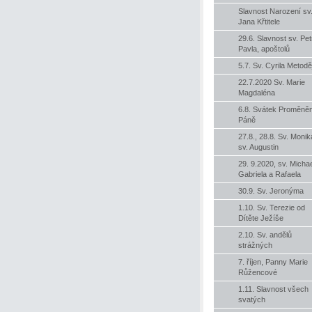
Slavnost Narození sv
Jana Křtitele
29.6. Slavnost sv. Pet
Pavla, apoštolů
5.7. Sv. Cyrila Metodě
22.7.2020 Sv. Marie
Magdaléna
6.8. Svátek Proměněn
Páně
27.8., 28.8. Sv. Monik
sv. Augustin
29. 9.2020, sv. Michae
Gabriela a Rafaela
30.9. Sv. Jeronýma
1.10. Sv. Terezie od
Dítěte Ježíše
2.10. Sv. andělů
strážných
7. říjen, Panny Marie
Růžencové
1.11. Slavnost všech
svatých