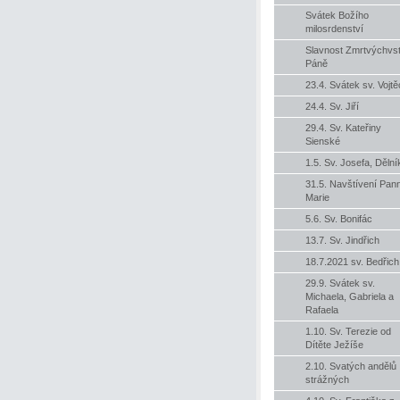
Svátek Božího
milosrdenství
Slavnost Zmrtvýchvs
Páně
23.4. Svátek sv. Vojt
24.4. Sv. Jiří
29.4. Sv. Kateřiny
Sienské
1.5. Sv. Josefa, Dělní
31.5. Navštívení Pan
Marie
5.6. Sv. Bonifác
13.7. Sv. Jindřich
18.7.2021 sv. Bedřich
29.9. Svátek sv.
Michaela, Gabriela a
Rafaela
1.10. Sv. Terezie od
Dítěte Ježíše
2.10. Svatých andělů
strážných