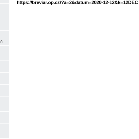
https://breviar.op.cz/?a=2&datum=2020-12-12&k=12DEC
uň