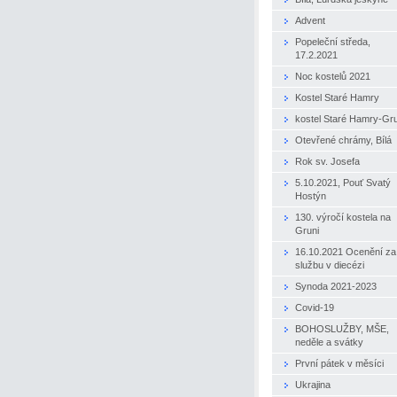
Advent
Popeleční středa,
17.2.2021
Noc kostelů 2021
Kostel Staré Hamry
kostel Staré Hamry-Gr
Otevřené chrámy, Bílá
Rok sv. Josefa
5.10.2021, Pouť Svatý
Hostýn
130. výročí kostela na
Gruni
16.10.2021 Ocenění za
službu v diecézi
Synoda 2021-2023
Covid-19
BOHOSLUŽBY, MŠE,
neděle a svátky
První pátek v měsíci
Ukrajina