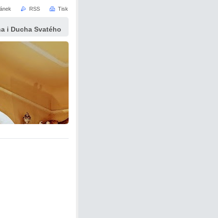
ránek
RSS
Tisk
yna i Ducha Svatého