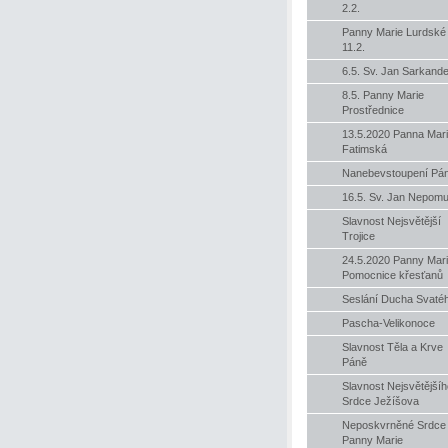
2.2.
Panny Marie Lurdské
11.2.
6.5. Sv. Jan Sarkande
8.5. Panny Marie
Prostřednice
13.5.2020 Panna Mar
Fatimská
Nanebevstoupení Pá
16.5. Sv. Jan Nepom
Slavnost Nejsvětější
Trojice
24.5.2020 Panny Mari
Pomocnice křesťanů
Seslání Ducha Svaté
Pascha-Velikonoce
Slavnost Těla a Krve
Páně
Slavnost Nejsvětějšíh
Srdce Ježíšova
Neposkvrněné Srdce
Panny Marie