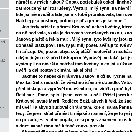
náruči a v mých rukou? Copak potřebuješ cokoli jiného
zarmoucený ani rozrušený. Vystup, milý synu, na návrší 
kde jsi mě uviděl a kde jsem k tobě promlouvala, tam uvi
Natrhej je a posbírej, potom přijď a přines je ke mně.“
Jan tedy přišel a přinesl Královně nebes květiny, které
a
na ně podívala, vzala je do svých vznešených rukou, znov
Janova pláště a řekla mu: „Milý synu, tyto květiny jsou 
zení
doneseš biskupovi. Hle, ty jsi můj posel, svěřuji to tvé s
ti nařizuji: Dej pozor, abys svůj plášť neotevřel a neukáz
nikým jiným než před biskupem. Vyprávěj mu také, jak js
nský
vystoupil na návrší a natrhal tam květiny, a co jsi s úžas
uvěřil a dal postavit chrám, jak si přeji.“
Jakmile to nebeská Královna Janovi uložila, rychle na
Mexika. Šel s radostí, že všechno šťastně dopadlo. Vstou
před biskupa a vyprávěl mu všechno, co viděl a proč byl
Řekl mu: „Pane, splnil jsem, cos mi uložil. Přišel jsem k
Královně, svaté Marii, Rodičce Boží, abych jí řekl, že ž
mi uvěřil a abys zbudoval chrám tam, kde si sama Panna p
vla
tedy, že jsem slíbil přinést ti nějaké znamení, že je to její
co požaduješ: vlídně přijala, že si přeješ znamení, máš-li s
a dnes časně ráno mě k tobě znovu poslala.“
Shromáždilo se celé město: dívali se na úctyhodný obr