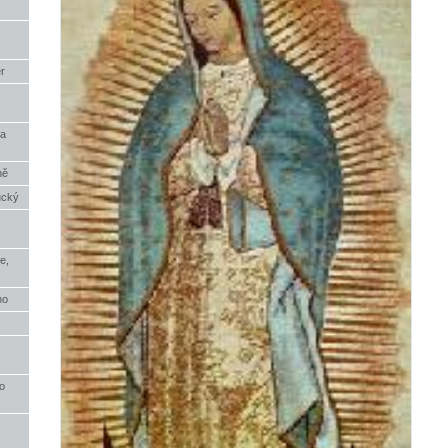
r
ia
ně
ucký
e,
ho
o