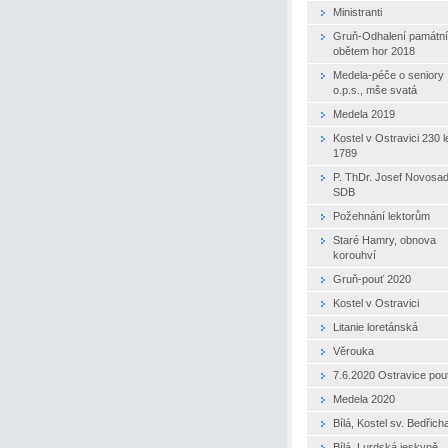
Ministranti
Gruň-Odhalení památn
obětem hor 2018
Medela-péče o seniory
o.p.s., mše svatá
Medela 2019
Kostel v Ostravici 230 le
1789
P. ThDr. Josef Novosa
SDB
Požehnání lektorům
Staré Hamry, obnova
korouhví
Gruň-pouť 2020
Kostel v Ostravici
Litanie loretánská
Věrouka
7.6.2020 Ostravice pou
Medela 2020
Bílá, Kostel sv. Bedřich
Bílá, Lurdská jeskyně