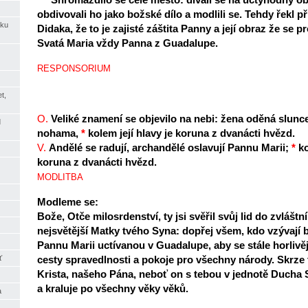
obdivovali ho jako božské dílo a modlili se. Tehdy řekl 
íku
Didaka, že to je zajisté záštita Panny a její obraz že se 
Svatá Maria vždy Panna z Guadalupe.
RESPONSORIUM
t,
O.
Veliké znamení se objevilo na nebi: žena oděná slun
d
nohama,
*
kolem její hlavy je koruna z dvanácti hvězd.
V.
Andělé se radují, archandělé oslavují Pannu Marii;
*
ko
koruna z dvanácti hvězd.
MODLITBA
Modleme se:
Bože, Otče milosrdenství, ty jsi svěřil svůj lid do zvláštn
nejsvětější Matky tvého Syna: dopřej všem, kdo vzývají
Pannu Marii uctívanou v Guadalupe, aby se stále horlivějš
cesty spravedlnosti a pokoje pro všechny národy. Skrze
ť
Krista, našeho Pána, neboť on s tebou v jednotě Ducha 
a kraluje po všechny věky věků.
a