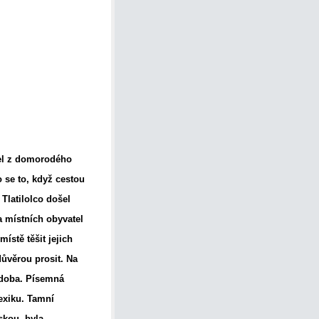
zel z domorodého
 se to, když cestou
Tlatilolco došel
a místních obyvatel
ístě těšit jejich
důvěrou prosit. Na
odoba. Písemná
exiku. Tamní
skou, byla