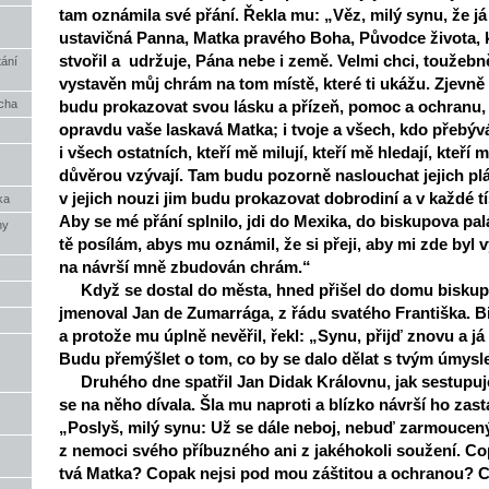
tam oznámila své přání. Řekla mu: „Věz, milý synu, že já
ustavičná Panna, Matka pravého Boha, Původce života, 
stvořil a udržuje, Pána nebe i země. Velmi chci, toužebně 
tání
vystavěn můj chrám na tom místě, které ti ukážu. Zjevně
ěcha
budu prokazovat svou lásku a přízeň, pomoc a ochranu,
opravdu vaše laskavá Matka; i tvoje a všech, kdo přebývá
i všech ostatních, kteří mě milují, kteří mě hledají, kteří
důvěrou vzývají. Tam budu pozorně naslouchat jejich pl
v jejich nouzi jim budu prokazovat dobrodiní a v každé tí
ka
Aby se mé přání splnilo, jdi do Mexika, do biskupova pal
ny
tě posílám, abys mu oznámil, že si přeji, aby mi zde byl
na návrší mně zbudován chrám.“
Když se dostal do města, hned přišel do domu biskupa
jmenoval Jan de Zumarrága, z řádu svatého Františka. B
a protože mu úplně nevěřil, řekl: „Synu, přijď znovu a já
Budu přemýšlet o tom, co by se dalo dělat s tvým úmysl
Druhého dne spatřil Jan Didak Královnu, jak sestupuje
se na něho dívala. Šla mu naproti a blízko návrší ho zasta
„Poslyš, milý synu: Už se dále neboj, nebuď zarmoucený 
z nemoci svého příbuzného ani z jakéhokoli soužení. Co
tvá Matka? Copak nejsi pod mou záštitou a ochranou? C