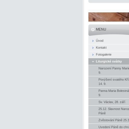
MENU
Úvod
Kontakt
Fotogalerie
Liturgické svátky
Narození Panny Marie
9.
Povýšení svatého Kř
14. 9.
Panna Maria Bolestná
9.
Sv. Václav, 28. září
25.12. Slavnost Naro
Páně
Zvěstování Páně 25.3
Uvedení Páně do ch