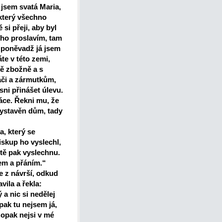
 jsem svatá Maria,
který všechno
si přeji, aby byl
 ho proslavím, tam
 poněvadž já jsem
te v této zemi,
 mě zbožně a s
áči a zármutkům,
sni přinášet úlevu.
áce. Řekni mu, že
 vystavěn dům, tady
, který se
iskup ho vyslechl,
 tě pak vyslechnu.
em a přáním.“
 z návrší, odkud
vila a řekla:
a nic si nedělej
pak tu nejsem já,
opak nejsi v mé