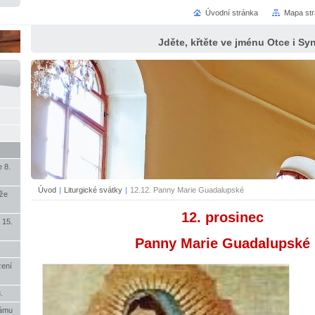
Úvodní stránka
Mapa st
Jděte, křtěte ve jménu Otce i S
 8.
Úvod
|
Liturgické svátky
|
12.12. Panny Marie Guadalupské
íže
12. prosinec
 15.
Panny Marie Guadalupské
zení
.
rámu