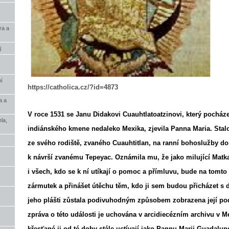
.
ra a
j
í
https://catholica.cz/?id=4873
a a
V roce 1531 se Janu Didakovi Cuauhtlatoatzinovi, který pochá
la,
indiánského kmene nedaleko Mexika, zjevila Panna Maria. Stalo
ze svého rodiště, zvaného Cuauhtitlan, na ranní bohoslužby do 
k návrší zvanému Tepeyac. Oznámila mu, že jako milující Matk
i všech, kdo se k ní utíkají o pomoc a přímluvu, bude na tomto m
zármutek a přinášet útěchu těm, kdo ji sem budou přicházet s 
jeho plášti zůstala podivuhodným způsobem zobrazena její p
zpráva o této události je uchována v arcidiecézním archivu v M
křesťané ji od té doby stále uctívají jako Pannu Marii Guadalup