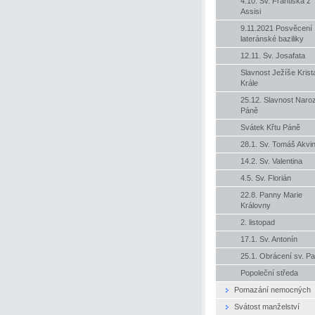
4.10. Sv. Františka z
Assisi
9.11.2021 Posvěcení
lateránské baziliky
12.11. Sv. Josafata
Slavnost Ježíše Krist
Krále
25.12. Slavnost Naro
Páně
Svátek Křtu Páně
28.1. Sv. Tomáš Akvi
14.2. Sv. Valentina
4.5. Sv. Florián
22.8. Panny Marie
Královny
2. listopad
17.1. Sv. Antonín
25.1. Obrácení sv. Pa
Popoleční středa
Pomazání nemocných
Svátost manželství