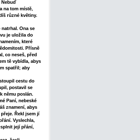
? Nebuď
a na tom místě,
díš různé květiny.
 natrhal. Ona se
u je uložila do
znamením, které
vědomitosti. Přísně
al, co neseš, před
em tě vybídla, abys
em spatřil; aby
stoupil cestu do
pil, postavil se
 k němu poslán.
 mé Paní, nebeské
ádáš znamení, abys
řeje. Řekl jsem jí
 přání. Vyslechla,
plnit její přání,
az, žasli,