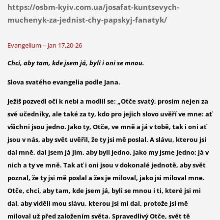
https://osbm-kyiv.com.ua/josafat-kuntsevych-
muchenyk-za-jednist-chy-papskyj-fanatyk/
Evangelium – Jan 17,20-26
Chci, aby tam, kde jsem já, byli i oni se mnou.
Slova svatého evangelia podle Jana.
Ježíš pozvedl oči k nebi a modlil se: „Otče svatý, prosím nejen za
své učedníky, ale také za ty, kdo pro jejich slovo uvěří ve mne: ať
všichni jsou jedno. Jako ty, Otče, ve mně a já v tobě, tak i oni ať
jsou v nás, aby svět uvěřil, že ty jsi mě poslal. A slávu, kterou jsi
dal mně, dal jsem já jim, aby byli jedno, jako my jsme jedno: já v
nich a ty ve mně. Tak ať i oni jsou v dokonalé jednotě, aby svět
poznal, že ty jsi mě poslal a žes je miloval, jako jsi miloval mne.
Otče, chci, aby tam, kde jsem já, byli se mnou i ti, které jsi mi
dal, aby viděli mou slávu, kterou jsi mi dal, protože jsi mě
miloval už před založením světa. Spravedlivý Otče, svět tě