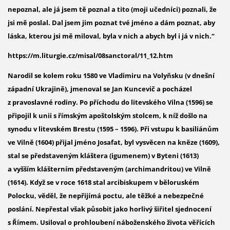
nepoznal, ale já jsem tě poznal a tito (moji učedníci) poznali, že
jsi mě poslal. Dal jsem jim poznat tvé jméno a dám poznat, aby
láska, kterou jsi mě miloval, byla v nich a abych byl i já v nich.“
https://m.liturgie.cz/misal/08sanctoral/11_12.htm
Narodil se kolem roku 1580 ve Vladimiru na Volyňsku (v dnešní
západní Ukrajině), jmenoval se Jan Kuncevič a pocházel
z pravoslavné rodiny. Po příchodu do litevského Vilna (1596) se
připojil k unii s římským apoštolským stolcem, k níž došlo na
synodu v litevském Brestu (1595 – 1596). Při vstupu k basiliánům
ve Vilně (1604) přijal jméno Josafat, byl vysvěcen na kněze (1609),
stal se představeným kláštera (igumenem) v Byteni (1613)
a vyšším klášterním představeným (archimandritou) ve Vilně
(1614). Když se v roce 1618 stal arcibiskupem v běloruském
Polocku, věděl, že nepřijímá poctu, ale těžké a nebezpečné
poslání. Nepřestal však působit jako horlivý šiřitel sjednocení
s Římem. Usiloval o prohloubení náboženského života věřících