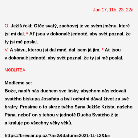
Jan 17, 11b. 23. 22a
O.
Ježíš řekl: Otče svatý, zachovej je ve svém jménu, které
jsi mi dal.
*
Ať jsou v dokonalé jednotě, aby svět poznal, že
ty jsi mě poslal.
V.
A slávu, kterou jsi dal mně, dal jsem já jim.
*
Ať jsou
v dokonalé jednotě, aby svět poznal, že ty jsi mě poslal.
MODLITBA
Modleme se:
Bože, naplň nás duchem své lásky, abychom následovali
svatého biskupa Josafata a byli ochotni dávat život za své
bratry. Prosíme o to skrze tvého Syna Ježíše Krista, našeho
Pána, neboť on s tebou v jednotě Ducha Svatého žije
a kraluje po všechny věky věků.
https://breviar.op.cz/?a=2&datum=2021-11-12&k=