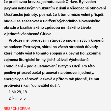
že prolil svou krev za jednotu svaté Církve. Byl veden
jakýmsi nebeským vnuknutím k úsilí o všeobecné obnovení
křesťanské jednoty; poznal, že k tomu může velmi přispět,
bude-li se zasazovat o udržení východního slovanského
obřadu a baziliánského způsobu mnišského života
v jednotě všeobecné Církve.
Protože měl především starost o spojení svých krajanů
se stolcem Petrovým, sbíral na všech stranách důvody,
které mohly vést k tomuto spojení a upevnit ho. Zkoumal
zejména liturgické knihy, jichž užívali Výchoďané –
i odloučení – podle ustanovení svatých Otců. Po této
pečlivé přípravě začal pracovat na obnovení jednoty,
energicky a zároveň laskavě a přitom tak plodně, že mu
protivníci říkali "uchvatitel duší".
1 Mt 28, 18
2 Řím 5, 5
RESPONSORIUM