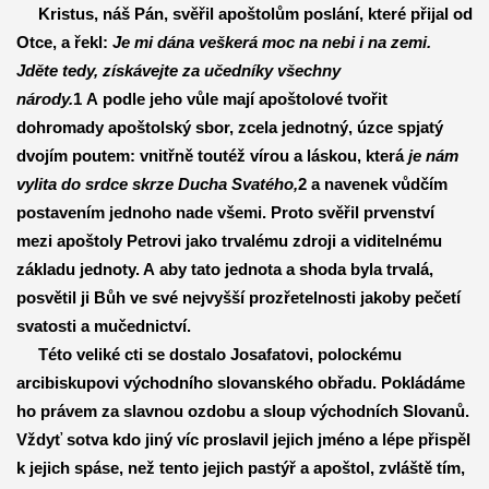
Kristus, náš Pán, svěřil apoštolům poslání, které přijal od
Otce, a řekl:
Je mi dána veškerá moc na nebi i na zemi.
Jděte tedy, získávejte za učedníky všechny
národy.
1 A podle jeho vůle mají apoštolové tvořit
dohromady apoštolský sbor, zcela jednotný, úzce spjatý
dvojím poutem: vnitřně toutéž vírou a láskou, která
je nám
vylita do srdce skrze Ducha Svatého,
2 a navenek vůdčím
postavením jednoho nade všemi. Proto svěřil prvenství
mezi apoštoly Petrovi jako trvalému zdroji a viditelnému
základu jednoty. A aby tato jednota a shoda byla trvalá,
posvětil ji Bůh ve své nejvyšší prozřetelnosti jakoby pečetí
svatosti a mučednictví.
Této veliké cti se dostalo Josafatovi, polockému
arcibiskupovi východního slovanského obřadu. Pokládáme
ho právem za slavnou ozdobu a sloup východních Slovanů.
Vždyť sotva kdo jiný víc proslavil jejich jméno a lépe přispěl
k jejich spáse, než tento jejich pastýř a apoštol, zvláště tím,