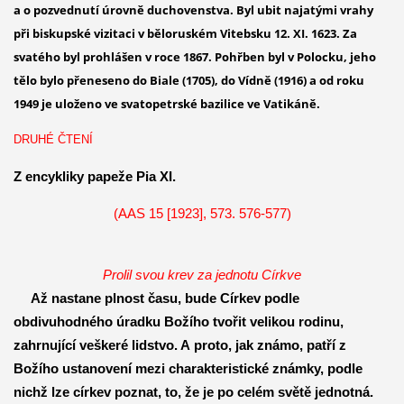
a o pozvednutí úrovně duchovenstva. Byl ubit najatými vrahy
při biskupské vizitaci v běloruském Vitebsku 12. XI. 1623. Za
svatého byl prohlášen v roce 1867. Pohřben byl v Polocku, jeho
tělo bylo přeneseno do Biale (1705), do Vídně (1916) a od roku
1949 je uloženo ve svatopetrské bazilice ve Vatikáně.
DRUHÉ ČTENÍ
Z encykliky papeže Pia XI.
(AAS 15 [1923], 573. 576-577)
Prolil svou krev za jednotu Církve
Až nastane plnost času, bude Církev podle
obdivuhodného úradku Božího tvořit velikou rodinu,
zahrnující veškeré lidstvo. A proto, jak známo, patří z
Božího ustanovení mezi charakteristické známky, podle
nichž lze církev poznat, to, že je po celém světě jednotná.